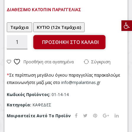
ΜΑ
LS
ΔΙΑΘΈΣΙΜΟ ΚΑΤΌΠΙΝ ΠΑΡΑΓΓΕΛΊΑΣ
ΥΡΕ
ΥΓΕ
Αν
Σ
ΙΑΣ
80*
60
1,1
%
ΠΡΟΣΘΉΚΗ ΣΤΟ ΚΑΛΆΘΙ
0
200
ΓΡ
Σύγκριση
Προσθήκη στα αγαπημένα
*
Σε περίπτωση μεγάλου όγκου παραγγελίας παρακαλούμε
επικοινωνήστε μαζί μας στο
info@mpalantinas.gr
Κωδικός Προϊόντος:
01-14-14
Κατηγορία:
ΚΑΦΕΔΕΣ
Μοιραστείτε Αυτό Το Προϊόν