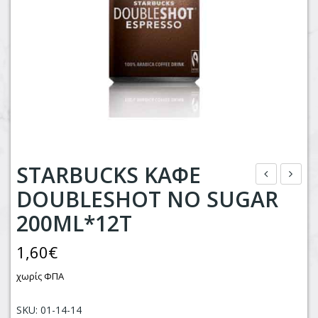
STARBUCKS ΚΑΦΕ
DOUBLESHOT NO SUGAR
ΑΚ
ΟΚ
ΟΥ
ΟΛ
200ML*12T
ΛΕΣ
ΑΤΑ
1,60
€
ΑΠ
ΚΙ
ΟΡ/
LIN
χωρίς ΦΠΑ
ΤΩ
DT
SKU: 01-14-14
Ν
BAL