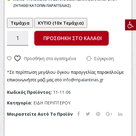
ΖΗΤΗΘΕΊ ΚΑΤΌΠΙΝ ΠΑΡΑΓΓΕΛΊΑΣ)
ΜΟ
IA
ΝΙ
175
Αν
3ΑΔ
GR
Α*1
*30
ΠΡΟΣΘΉΚΗ ΣΤΟ ΚΑΛΆΘΙ
00Γ
ΤΕ
Ρ*8
Μ
Τ
Σύγκριση
Προσθήκη στα αγαπημένα
MC
*
Σε περίπτωση μεγάλου όγκου παραγγελίας παρακαλούμε
VIT
επικοινωνήστε μαζί μας στο
info@mpalantinas.gr
IES
Κωδικός Προϊόντος:
11-11-06
Κατηγορία:
ΕΙΔΗ ΠΕΡΙΠΤΕΡΟΥ
Μοιραστείτε Αυτό Το Προϊόν