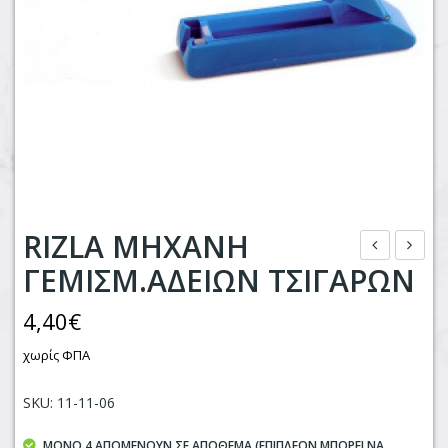
RIZLA ΜΗΧΑΝΗ
ΓΕΜΙΣΜ.ΑΔΕΙΩΝ ΤΣΙΓΑΡΩΝ
ΠΙΣ
ΕΛΕ
ΚΟ
HA
4,40
€
ΤΑ
RIB
χωρίς ΦΠΑ
TA
O
RTL
PH
SKU: 11-11-06
ETS
AN
ΛΕ
TAS
ΜΌΝΟ 4 ΑΠΟΜΈΝΟΥΝ ΣΕ ΑΠΌΘΕΜΑ (ΕΠΙΠΛΈΟΝ ΜΠΟΡΕΊ ΝΑ